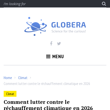
Skip
Se
to
fo
content
MENU
Home
Climat
/
/
Comment lutter contre le réchauffement climatique en 2026
Climat
Comment lutter contre le
réchauffement climatique en 2026