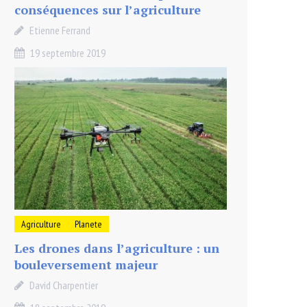
conséquences sur l’agriculture
Etienne Ferrand
19 septembre 2019
Agriculture
Planete
Les drones dans l’agriculture : un
bouleversement majeur
David Charpentier