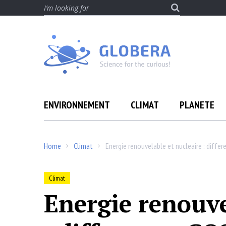
Skip
Search
to
for:
content
ENVIRONNEMENT
CLIMAT
PLANETE
Home
Climat
Energie renouvelable et nucleaire : differ
/
/
Climat
Energie renouve