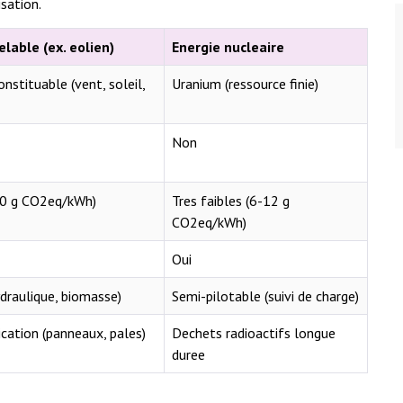
sation.
lable (ex. eolien)
Energie nucleaire
onstituable (vent, soleil,
Uranium (ressource finie)
Non
-50 g CO2eq/kWh)
Tres faibles (6-12 g
CO2eq/kWh)
Oui
ydraulique, biomasse)
Semi-pilotable (suivi de charge)
cation (panneaux, pales)
Dechets radioactifs longue
duree