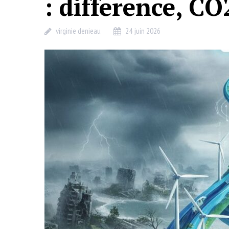
: difference, CO
virginie denieau
24 juin 2026