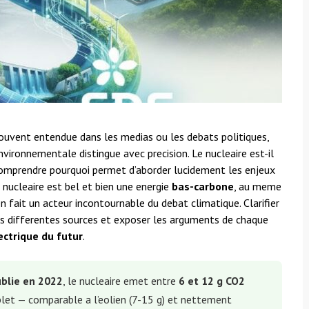
ouvent entendue dans les medias ou les debats politiques,
vironnementale distingue avec precision. Le nucleaire est-il
comprendre pourquoi permet d’aborder lucidement les enjeux
e nucleaire est bel et bien une energie
bas-carbone
, au meme
en fait un acteur incontournable du debat climatique. Clarifier
es differentes sources et exposer les arguments de chaque
ectrique du futur
.
ublie en 2022
, le nucleaire emet entre
6 et 12 g CO2
plet — comparable a l’eolien (7-15 g) et nettement