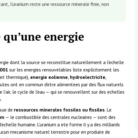
rtant, l’uranium reste une ressource minerale finie, non
e qu’une energie
nergie dont la source se reconstitue naturellement a l’echelle
2001
sur les energies renouvelables liste explicitement les
et thermique),
energie eolienne
,
hydroelectricite
,
outes ont en commun d’etre alimentees par des flux naturels
air, le cycle de l’eau — qui se renouvellent sur des echelles
.
ssue de
ressources minerales fossiles ou fissiles
. Le
um
— le combustible des centrales nucleaires — sont des
’echelle humaine. L’uranium a ete forme il y a des milliards
 aucun mecanisme naturel terrestre pour en produire de