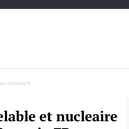
ence, CO2 et mix FR
lable et nucleaire