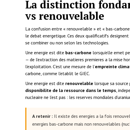
La distinction fonda
vs renouvelable
La confusion entre « renouvelable » et « bas-carbone 
le debat energetique. Ces deux qualificatifs designe
se combiner ou non selon les technologies.
Une energie est dite
bas-carbone
lorsqu’elle emet p
— de l’extraction des matieres premieres a la mise hor
l’exploitation. C’est une mesure de l’
empreinte clima
carbone, comme l’etablit le GIEC.
Une energie est dite
renouvelable
lorsque sa source p
disponibilite de la ressource dans le temps
, indep
nucleaire ne l’est pas : les reserves mondiales d’uraniu
A retenir :
Il existe des energies a la fois renouvel
energies bas-carbone mais non renouvelables (nucleai