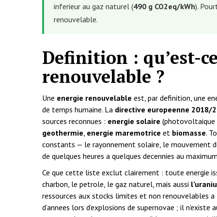
inferieur au gaz naturel (
490 g CO2eq/kWh
). Pou
renouvelable.
Definition : qu’est-c
renouvelable ?
Une
energie renouvelable
est, par definition, une e
de temps humaine. La
directive europeenne 2018/
sources reconnues :
energie solaire
(photovoltaique 
geothermie
,
energie maremotrice
et
biomasse
. T
constants — le rayonnement solaire, le mouvement de l’
de quelques heures a quelques decennies au maximum
Ce que cette liste exclut clairement : toute energie i
charbon, le petrole, le gaz naturel, mais aussi
l’urani
ressources aux stocks limites et non renouvelables a l
d’annees lors d’explosions de supernovae ; il n’existe